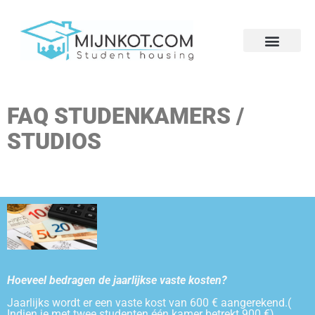
FAQ STUDENKAMERS /
STUDIOS
Hoeveel bedragen de jaarlijkse vaste kosten?
Jaarlijks wordt er een vaste kost van 600 € aangerekend.(
Indien je met twee studenten één kamer betrekt 900 €).